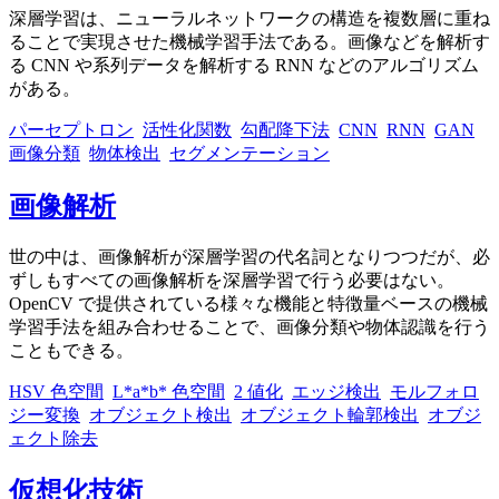
深層学習は、ニューラルネットワークの構造を複数層に重ね
ることで実現させた機械学習手法である。画像などを解析す
る CNN や系列データを解析する RNN などのアルゴリズム
がある。
パーセプトロン
活性化関数
勾配降下法
CNN
RNN
GAN
画像分類
物体検出
セグメンテーション
画像解析
世の中は、画像解析が深層学習の代名詞となりつつだが、必
ずしもすべての画像解析を深層学習で行う必要はない。
OpenCV で提供されている様々な機能と特徴量ベースの機械
学習手法を組み合わせることで、画像分類や物体認識を行う
こともできる。
HSV 色空間
L*a*b* 色空間
2 値化
エッジ検出
モルフォロ
ジー変換
オブジェクト検出
オブジェクト輪郭検出
オブジ
ェクト除去
仮想化技術