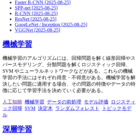
Faster R-CNN
[2025-08-25]
SPP-net
[2025-08-25]
R-CNN
[2025-08-25]
ResNet
[2025-08-25]
GoogLeNet / Inception
[2025-08-25]
VGGNet
[2025-08-25]
機械学習
機械学習のアルゴリズムには、回帰問題を解く線形回帰やス
パースモデリング、分類問題を解くロジスティック回帰、
SVM やニューラルネットワークなどがある。これらの機械
学習の手法にはそれぞれ得意・不得意がある。機械学習を解
決したい問題に適用する場合、その問題の特徴やデータの特
徴に応じて学習手法を決めていく必要がある。
人工知能
機械学習
データの前処理
モデル評価
ロジスティ
ック回帰
SVM
決定木
ランダムフォレスト
トピックモデ
ル
深層学習