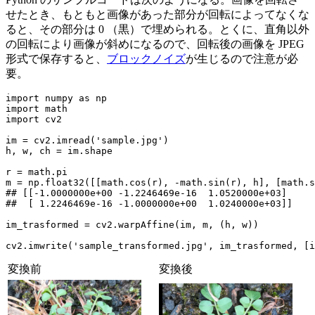
せたとき、もともと画像があった部分が回転によってなくな
ると、その部分は 0 （黒）で埋められる。とくに、直角以外
の回転により画像が斜めになるので、回転後の画像を JPEG
形式で保存すると、
ブロックノイズ
が生じるので注意が必
要。
import numpy as np

import math

import cv2

im = cv2.imread('sample.jpg')

h, w, ch = im.shape

r = math.pi

m = np.float32([
[math.cos(r), -math.sin(r), h], [math.s
## [
[-1.0000000e+00 -1.2246469e-16  1.0520000e+03]

##  [ 1.2246469e-16 -1.0000000e+00  1.0240000e+03]
]

im_trasformed = cv2.warpAffine(im, m, (h, w))

cv2.imwrite('sample_transformed.jpg', im_trasformed, [i
変換前
変換後