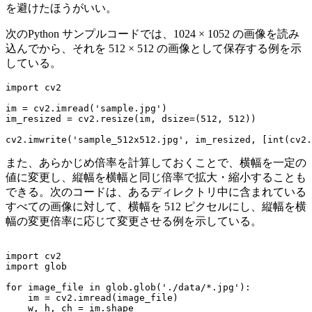
を避けたほうがいい。
次のPython サンプルコードでは、1024 × 1052 の画像を読み
込んでから、それを 512 × 512 の画像として保存する例を示
している。
import cv2

im = cv2.imread('sample.jpg')

im_resized = cv2.resize(im, dsize=(512, 512))

cv2.imwrite('sample_512x512.jpg', im_resized, [int(cv2.
また、あらかじめ倍率を計算しておくことで、横幅を一定の
値に変更し、縦幅を横幅と同じ倍率で拡大・縮小することも
できる。次のコードは、あるディレクトリ中に含まれている
すべての画像に対して、横幅を 512 ピクセルにし、縦幅を横
幅の変更倍率に応じて変更させる例を示している。
import cv2

import glob

for image_file in glob.glob('./data/*.jpg'):

    im = cv2.imread(image_file)

    w, h, ch = im.shape
