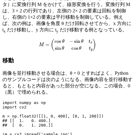
タ）に変換行列 M をかけて、線形変換を行う。変換行列 M
は、3 × 2 の行列であり、左側の 2× 2 の要素は回転を制御
し、右側の 1×2 の要素は平行移動を制御している。例え
ば、次の例は、画像を角度 θ だけ回転させてから、x 方向に
t
だけ移動し、y 方向に t
だけ移動する例となっている。
x
y
M
=
(
cos
θ
−
sin
θ
t
x
sin
θ
cos
θ
t
y
)
移動
画像を並行移動させる場合は、θ = 0 とすればよく、Python
のサンプルコードは次のようになる。画像内容を並行移動す
ると、もともと内容があった部分が空になる。この場合、0
（黒）で埋められる。
import numpy as np

import cv2

m = np.float32([
[1, 0, 400], [0, 1, 200]
])

## [
[  1.   0. 400.]

##  [  0.   1. 200.]
]

im = cv2.imread('sample.jpg')
