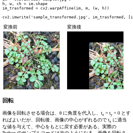
h, w, ch = im.shape

im_trasformed = cv2.warpAffine(im, m, (w, h))

cv2.imwrite('sample_transformed.jpg', im_trasformed, [i
変換前
変換後
回転
画像を回転させる場合は、θ に角度を代入し、t
= t
= 0 とす
x
y
ればよいだが、回転後、画像の中心がずれるので t
に適当
x
な値を与えて、中心をもとに戻す必要がある。実際の
Python のサンプルコードは次のようになる。画像を回転さ