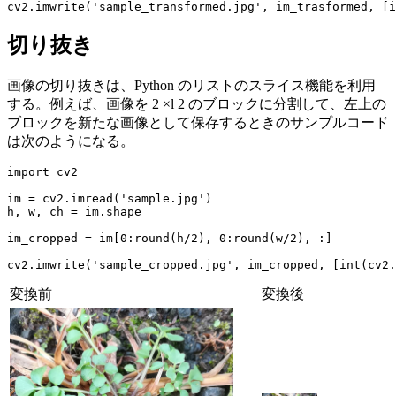
cv2.imwrite('sample_transformed.jpg', im_trasformed, [i
切り抜き
画像の切り抜きは、Python のリストのスライス機能を利用
する。例えば、画像を 2 ×l 2 のブロックに分割して、左上の
ブロックを新たな画像として保存するときのサンプルコード
は次のようになる。
import cv2

im = cv2.imread('sample.jpg')

h, w, ch = im.shape

im_cropped = im[0:round(h/2), 0:round(w/2), :]

cv2.imwrite('sample_cropped.jpg', im_cropped, [int(cv2.
変換前
変換後