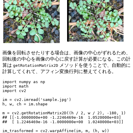
画像を回転させたりする場合は、画像の中心がずれるため、
回転後の中心を画像の中心に戻す計算が必要になる。この計
算は
メソッドを使うことで、自動的に
getRotationMatrix2D
計算してくれて、アフィン変換行列に整えてくれる。
import numpy as np

import math

import cv2

im = cv2.imread('sample.jpg')

h, w, ch = im.shape

m = cv2.getRotationMatrix2D((h / 2, w / 2), -180, 1)

## [
[-1.0000000e+00 -1.2246469e-16  1.0520000e+03]

##  [ 1.2246469e-16 -1.0000000e+00  1.0240000e+03]
]

im_trasformed = cv2.warpAffine(im, m, (h, w))
