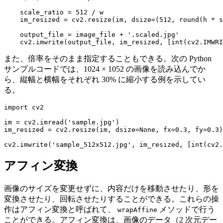
    scale_ratio = 512 / w

    im_resized = cv2.resize(im, dsize=(512, round(h * s
    output_file = image_file + '.scaled.jpg'

    cv2.imwrite(output_file, im_resized, [int(cv2.IMWRI
また、倍率をそのまま指定することもできる。次の Python
サンプルコードでは、1024 × 1052 の画像を読み込んでか
ら、縦幅と横幅をそれぞれ 30% に縮小する例を示してい
る。
import cv2

im = cv2.imread('sample.jpg')

im_resized = cv2.resize(im, dsize=None, fx=0.3, fy=0.3)

cv2.imwrite('sample_512x512.jpg', im_resized, [int(cv2.
アフィン変換
画像のサイズを変更せずに、内容だけを移動させたり、形を
変換させたり、回転させたりすることができる。これらの操
作はアフィン変換と呼ばれて、
メソッドで行う
wrapAffine
ことができる。アフィン変換は、画像のデータ（2 次元デー